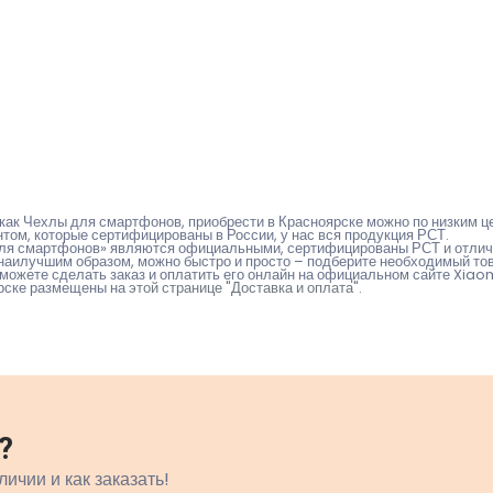
как Чехлы для смартфонов, приобрести в Красноярске можно по низким це
ом, которые сертифицированы в России, у нас вся продукция РСТ.
 для смартфонов» являются официальными, сертифицированы РСТ и отлич
 наилучшим образом, можно быстро и просто – подберите необходимый това
можете сделать заказ и оплатить его онлайн на официальном сайте Xiaomi
ярске размещены на
этой странице "Доставка и оплата"
.
?
личии и как заказать!