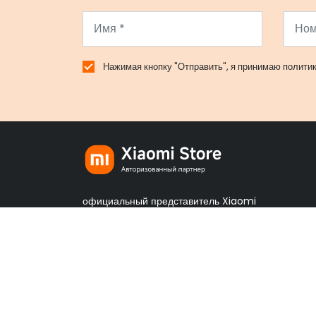
Нажимая кнопку "Отправить", я принимаю
полити
официальный представитель Xiaomi
по Сибири в Красноярске
xiaomi-sib© 2026 все права защищены