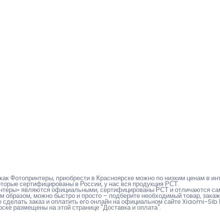
как Фотопринтеры, приобрести в Красноярске можно по низким ценам в ин
торые сертифицированы в России, у нас вся продукция РСТ.
интеры» являются официальными, сертифицированы РСТ и отличаются сам
м образом, можно быстро и просто – подберите необходимый товар, закажи
 сделать заказ и оплатить его онлайн на официальном сайте Xiaomi-Sib К
ярске размещены на
этой странице "Доставка и оплата"
.