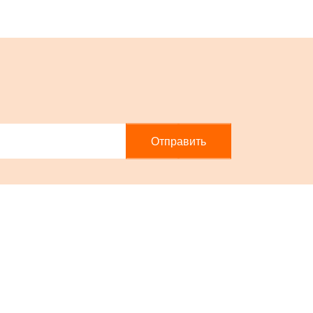
Отправить
онтакты
info@xiaomi-sib.ru